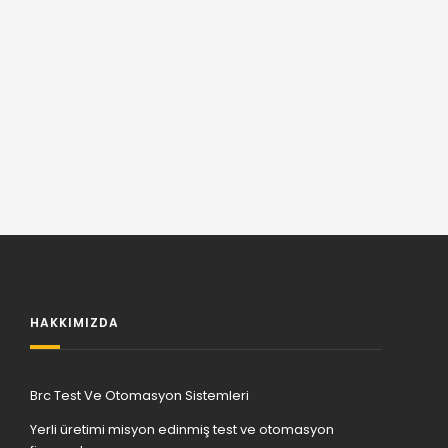
HAKKIMIZDA
Brc Test Ve Otomasyon Sistemleri
Yerli üretimi misyon edinmiş test ve otomasyon