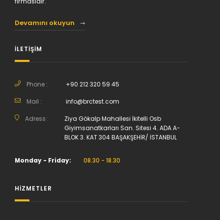
firmasıdır.
Devamını okuyun
İLETİŞİM
Phone :
+90 212 320 59 45
Mail :
info@brctest.com
Adress :
Ziya Gökalp Mahallesi İkitelli Osb
Giyimsanatkarları San. Sitesi 4. ADA A-
BLOK 3. KAT 304 BAŞAKŞEHİR/ İSTANBUL
Monday - Friday:
08.30 - 18.30
HİZMETLER