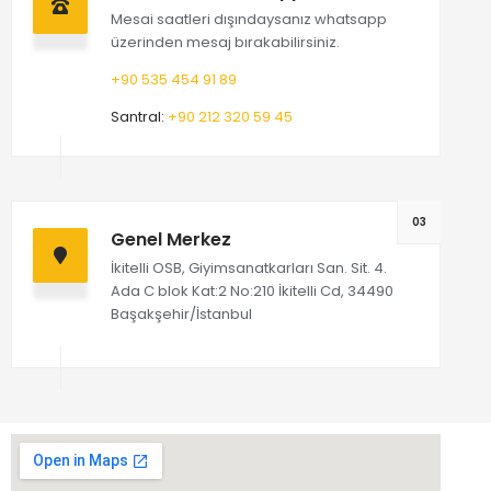
Mesai saatleri dışındaysanız whatsapp
üzerinden mesaj bırakabilirsiniz.
+90 535 454 91 89
Santral:
+90 212 320 59 45
03
Genel Merkez
İkitelli OSB, Giyimsanatkarları San. Sit. 4.
Ada C blok Kat:2 No:210 İkitelli Cd, 34490
Başakşehir/İstanbul