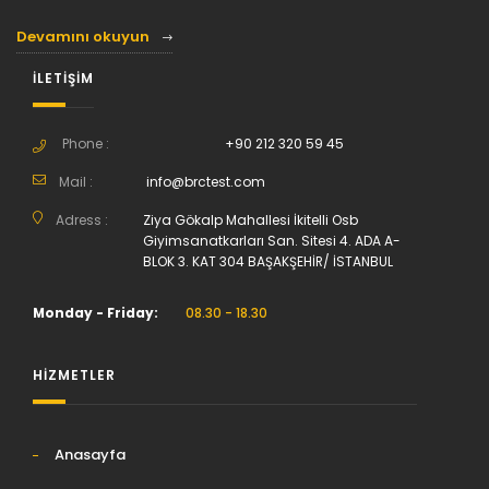
Devamını okuyun
İLETİŞİM
Phone :
+90 212 320 59 45
Mail :
info@brctest.com
Adress :
Ziya Gökalp Mahallesi İkitelli Osb
Giyimsanatkarları San. Sitesi 4. ADA A-
BLOK 3. KAT 304 BAŞAKŞEHİR/ İSTANBUL
Monday - Friday:
08.30 - 18.30
HİZMETLER
Anasayfa