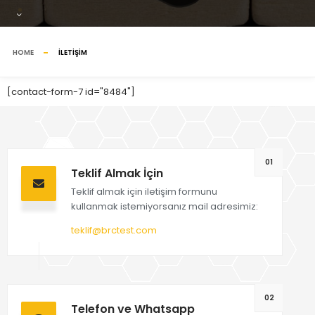
HOME
İLETİŞİM
[contact-form-7 id="8484"]
01
Teklif Almak İçin
Teklif almak için iletişim formunu
kullanmak istemiyorsanız mail adresimiz:
teklif@brctest.com
02
Telefon ve Whatsapp