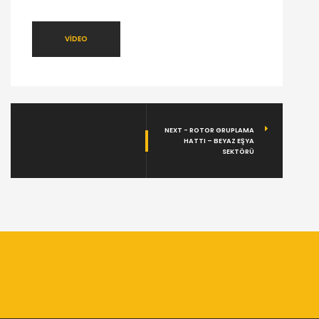
VİDEO
NEXT - ROTOR GRUPLAMA
HATTI – BEYAZ EŞYA
SEKTÖRÜ