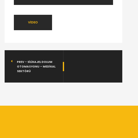
VİDEO
PREV - SILIKAJEL DOLUM
OTOMASYONU – MEDIKAL
SEKTÖRÜ