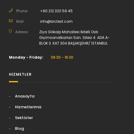
Phone :
+90 212 320 59 45
Mail :
info@brctest.com
Adress :
Ziya Gökalp Mahallesi İkitelli Osb
Giyimsanatkarları San. Sitesi 4. ADA A-
BLOK 3. KAT 304 BAŞAKŞEHİR/ İSTANBUL
Monday - Friday:
08.30 - 18.30
HİZMETLER
Anasayfa
Hizmetlerimiz
Sektörler
Blog